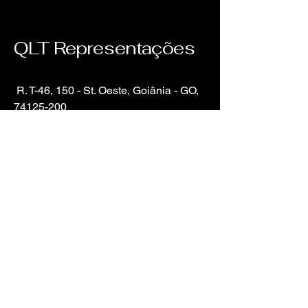
QLT Representações
R. T-46, 150 - St. Oeste, Goiânia - GO,
74125-200
Agende sua visita
Política de Privacidade
Declaração de acessibilidade
Termos e Condições
Política de Reembolso