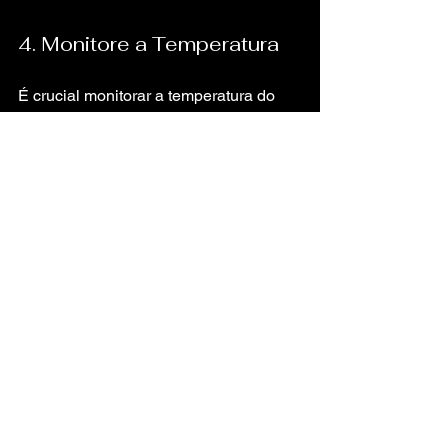
4. Monitore a Temperatura
É crucial monitorar a temperatura do 
expositor regularmente. Certifique-se 
de que ele esteja funcionando 
corretamente e que a temperatura 
esteja dentro da faixa ideal para a 
conservação da carne.
O Impacto dos 
Expositores 
Refrigerados na 
Satisfação do Cliente