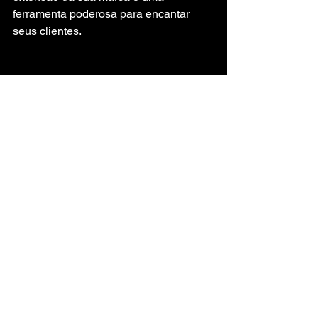
ferramenta poderosa para encantar 
seus clientes.
Exhibitor de roupas estiloso em uma loja de 
varejo